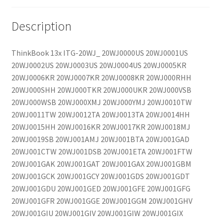
Description
ThinkBook 13x ITG-20WJ_ 20WJ0000US 20WJ0001US
20WJ0002US 20WJ0003US 20WJ0004US 20WJ0005KR
20WJ0006KR 20WJ0007KR 20WJ0008KR 20WJ000RHH
20WJ000SHH 20WJ000TKR 20WJ000UKR 20WJ000VSB
20WJ000WSB 20WJ000XMJ 20WJ000YMJ 20WJ0010TW
20WJ0011TW 20WJ0012TA 20WJ0013TA 20WJ0014HH
20WJ0015HH 20WJ0016KR 20WJ0017KR 20WJ0018MJ
20WJ0019SB 20WJ001AMJ 20WJ001BTA 20WJ001GAD
20WJ001CTW 20WJ001DSB 20WJ001ETA 20WJ001FTW
20WJ001GAK 20WJ001GAT 20WJ001GAX 20WJ001GBM
20WJ001GCK 20WJ001GCY 20WJ001GDS 20WJ001GDT
20WJ001GDU 20WJ001GED 20WJ001GFE 20WJ001GFG
20WJ001GFR 20WJ001GGE 20WJ001GGM 20WJ001GHV
20WJ001GIU 20WJ001GIV 20WJ001GIW 20WJ001GIX