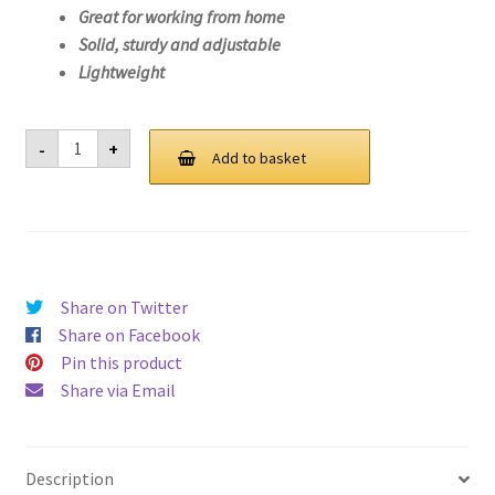
Great for working from home
Solid, sturdy and adjustable
Lightweight
Laptop
-
+
Stand
Add to basket
For
Lenovo
ThinkBook
13x
ITG-
20WJ
quantity
Share on Twitter
Share on Facebook
Pin this product
Share via Email
Description