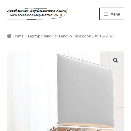
Skip
Skip
Menu
to
to
navigation
content
Home
Home
Laptop Stand For Lenovo ThinkBook 13x ITG-20WJ
About Us
Basket
🔍
Billing Policy
Checkout
Contact Us
My Account