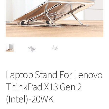
Privacy Policy
Return and Refund Policy
Shipping Policy
Shop
Sitemap
Terms of Service
Laptop Stand For Lenovo
ThinkPad X13 Gen 2
(Intel)-20WK