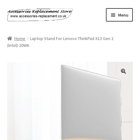
Skip
Skip
Menu
to
to
navigation
content
Home
Home
Laptop Stand For Lenovo ThinkPad X13 Gen 2
(Intel)-20WK
About Us
Basket
Billing Policy
Checkout
Contact Us
My Account