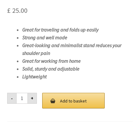
£
25.00
Great for traveling and folds up easily
Strong and well made
Great-looking and minimalist stand reduces your
shoulder pain
Great for working from home
Solid, sturdy and adjustable
Lightweight
Laptop
-
+
Stand
Add to basket
For
Lenovo
ThinkPad
X13
Gen
2
(Intel)-20WK
quantity